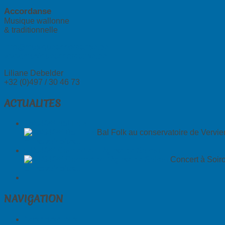
Accordanse
Musique wallonne
& traditionnelle
info@musiqueaccordanse.be
www.musiqueaccordanse.be
Liliane Debelder
+32 (0)497 / 30 46 73
ACTUALITES
18/04/26 Bal Folk
Bal Folk au conservatoire de Vervie
En savoir plus...
04/04/26 Concert en l'église de Soiron
Concert à Soiro
En savoir plus...
NAVIGATION
Nos musiciens