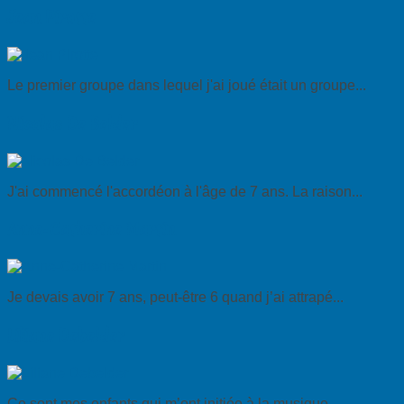
Jean Pirotte
Le premier groupe dans lequel j'ai joué était un groupe...
Nicolas De Belder
J'ai commencé l'accordéon à l'âge de 7 ans. La raison...
Anne-Catherine Martin
Je devais avoir 7 ans, peut-être 6 quand j’ai attrapé...
Liliane Debelder
Ce sont mes enfants qui m’ont initiée à la musique,...