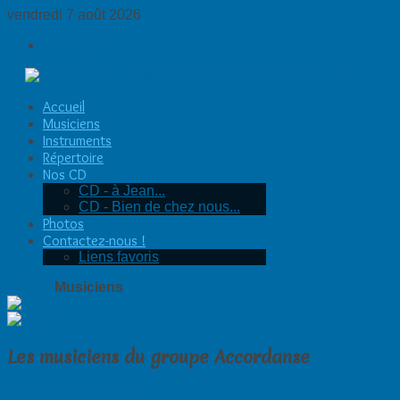
vendredi 7 août 2026
Connexion
Accueil
Musiciens
Instruments
Répertoire
Nos CD
CD - à Jean...
CD - Bien de chez nous...
Photos
Contactez-nous !
Liens favoris
Accueil
Musiciens
Les musiciens du groupe Accordanse
Emeline De Belder